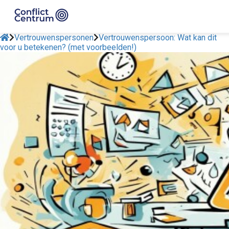
Vertrouwenspersonen
Vertrouwenspersoon: Wat kan dit
voor u betekenen? (met voorbeelden!)
ngen
 policy
oneel
onele
s zijn
kelijk om
bsite te
ken. Ze
 gebruikt
asisfuncties
der deze