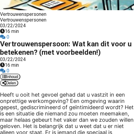
s kan de
e niet
Vertrouwenspersonen
oneren.
Vertrouwenspersonen
03/22/2024
ieken
16 min
0
ische
Vertrouwenspersoon: Wat kan dit voor u
s worden
betekenen? (met voorbeelden!)
kt om
03/22/2024
em
16 min
tie te
0
elen over
Inhoud
drag van
Delen
zoeker op
Heeft u ooit het gevoel gehad dat u vastzit in een
site.
onprettige werkomgeving? Een omgeving waarin
gepest, gediscrimineerd of geïntimideerd wordt? Het
ing
is een situatie die niemand zou moeten meemaken,
ingcookies
maar helaas gebeurt het vaker dan we zouden willen
 gebruikt
geloven. Het is belangrijk dat u weet dat u er niet
alleen voor staat. Er is iemand die speciaal is
oekers te