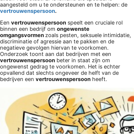
aangesteld om u te ondersteunen en te helpen: de
 op de
vertrouwenspersoon
.
e. Hierdoor
 website-
Een
vertrouwenspersoon
speelt een cruciale rol
ren
binnen een bedrijf om
ongewenste
nte
omgangsvormen
zoals pesten, seksuele intimidatie,
discriminatie of agressie aan te pakken en de
enties
negatieve gevolgen hiervan te voorkomen.
gebaseerd
Onderzoek toont aan dat bedrijven met een
 gedrag van
vertrouwenspersoon
beter in staat zijn om
ezoeker.
ongewenst gedrag te voorkomen. Het is echter
opvallend dat slechts ongeveer de helft van de
bedrijven een
vertrouwenspersoon
heeft.
uren