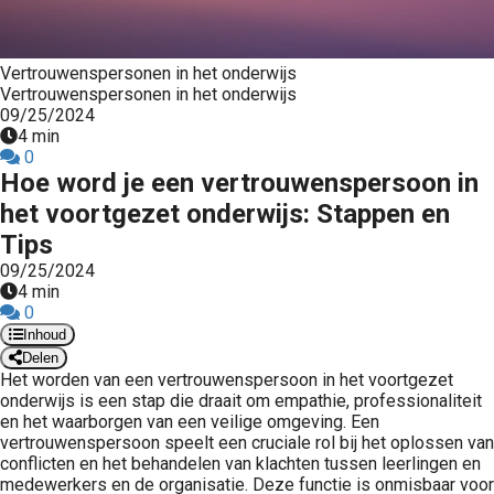
s kan de
e niet
oneren.
Vertrouwenspersonen in het onderwijs
Vertrouwenspersonen in het onderwijs
ieken
09/25/2024
4 min
ische
0
s worden
Hoe word je een vertrouwenspersoon in
kt om
het voortgezet onderwijs: Stappen en
em
Tips
tie te
09/25/2024
elen over
4 min
drag van
0
zoeker op
Inhoud
site.
Delen
Het worden van een vertrouwenspersoon in het voortgezet
ing
onderwijs is een stap die draait om empathie, professionaliteit
en het waarborgen van een veilige omgeving. Een
ingcookies
vertrouwenspersoon speelt een cruciale rol bij het oplossen van
 gebruikt
conflicten en het behandelen van klachten tussen leerlingen en
medewerkers en de organisatie. Deze functie is onmisbaar voor
oekers te