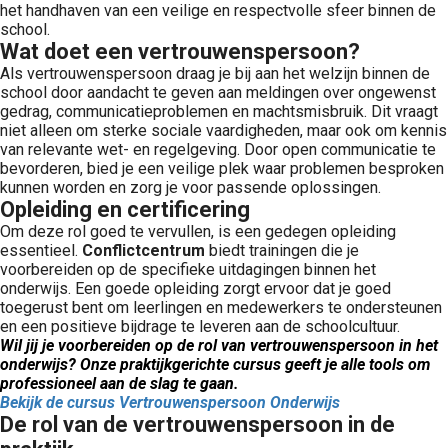
het handhaven van een veilige en respectvolle sfeer binnen de
 op de
school.
e. Hierdoor
Wat doet een vertrouwenspersoon?
 website-
Als vertrouwenspersoon draag je bij aan het welzijn binnen de
ren
school door aandacht te geven aan meldingen over ongewenst
gedrag, communicatieproblemen en machtsmisbruik. Dit vraagt
nte
niet alleen om sterke sociale vaardigheden, maar ook om kennis
enties
van relevante wet- en regelgeving. Door open communicatie te
gebaseerd
bevorderen, bied je een veilige plek waar problemen besproken
 gedrag van
kunnen worden en zorg je voor passende oplossingen.
Opleiding en certificering
ezoeker.
Om deze rol goed te vervullen, is een gedegen opleiding
essentieel.
Conflictcentrum
biedt trainingen die je
voorbereiden op de specifieke uitdagingen binnen het
uren
onderwijs. Een goede opleiding zorgt ervoor dat je goed
toegerust bent om leerlingen en medewerkers te ondersteunen
en een positieve bijdrage te leveren aan de schoolcultuur.
Wil jij je voorbereiden op de rol van vertrouwenspersoon in het
onderwijs? Onze praktijkgerichte cursus geeft je alle tools om
professioneel aan de slag te gaan.
Bekijk de cursus Vertrouwenspersoon Onderwijs
De rol van de vertrouwenspersoon in de