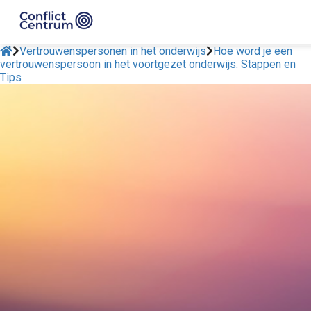
Vertrouwenspersonen in het onderwijs
Hoe word je een
vertrouwenspersoon in het voortgezet onderwijs: Stappen en
Tips
ngen
 policy
oneel
onele
s zijn
kelijk om
bsite te
ken. Ze
 gebruikt
asisfuncties
der deze